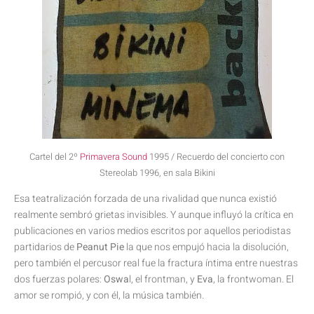
Cartel del 2º
Primavera Sound
1995 / Recuerdo del concierto con
Stereolab 1996, en sala Bikini
Esa teatralización forzada de una rivalidad que nunca existió
realmente sembró grietas invisibles. Y aunque influyó la crítica en
publicaciones en varios medios escritos por aquellos periodistas
partidarios de
Peanut Pie
la que nos empujó hacia la disolución,
pero también el percusor real fue la fractura íntima entre nuestras
dos fuerzas polares:
Oswa
l, el frontman, y
Eva
, la frontwoman. El
amor se rompió, y con él, la música también.