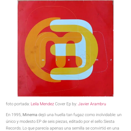
foto portada:
Leila Mendez
Cover Ep by
: Javier Arambru
En 1995,
Minema
dejó una huella tan fugaz como inolvidable: un
único y modesto EP de seis piezas, editado por el sello Siesta
Records. Lo que parecía apenas una semilla se convirtió en una