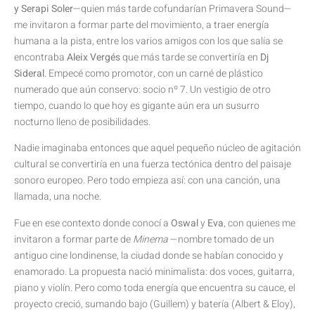
y Serapi Soler
—quien más tarde cofundarían Primavera Sound—
me invitaron a formar parte del movimiento, a traer energía
humana a la pista, entre los varios amigos con los que salía se
encontraba
Aleix Vergés
que más tarde se convertiría en
Dj
Sideral
. Empecé como promotor, con un carné de plástico
numerado que aún conservo: socio nº 7. Un vestigio de otro
tiempo, cuando lo que hoy es gigante aún era un susurro
nocturno lleno de posibilidades.
Nadie imaginaba entonces que aquel pequeño núcleo de agitación
cultural se convertiría en una fuerza tectónica dentro del paisaje
sonoro europeo. Pero todo empieza así: con una canción, una
llamada, una noche.
Fue en ese contexto donde conocí a
Oswal
y
Eva
, con quienes me
invitaron a formar parte de
Minema
—nombre tomado de un
antiguo cine londinense, la ciudad donde se habían conocido y
enamorado. La propuesta nació minimalista: dos voces, guitarra,
piano y violín. Pero como toda energía que encuentra su cauce, el
proyecto creció, sumando bajo (Guillem) y batería (Albert & Eloy),