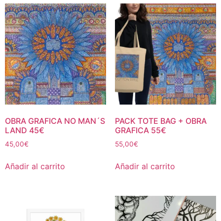
OBRA GRAFICA NO MAN´S
PACK TOTE BAG + OBRA
LAND 45€
GRAFICA 55€
45,00
€
55,00
€
Añadir al carrito
Añadir al carrito