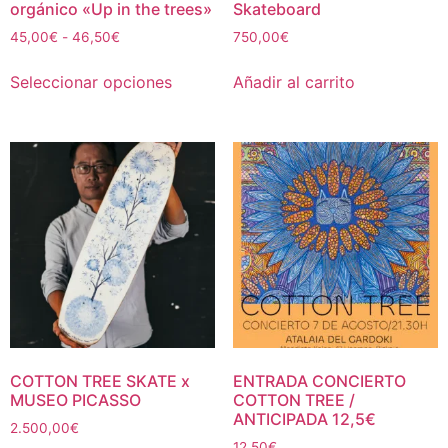
orgánico «Up in the trees»
Skateboard
45,00
€
-
46,50
€
750,00
€
Seleccionar opciones
Añadir al carrito
COTTON TREE SKATE x
ENTRADA CONCIERTO
MUSEO PICASSO
COTTON TREE /
ANTICIPADA 12,5€
2.500,00
€
12,50
€