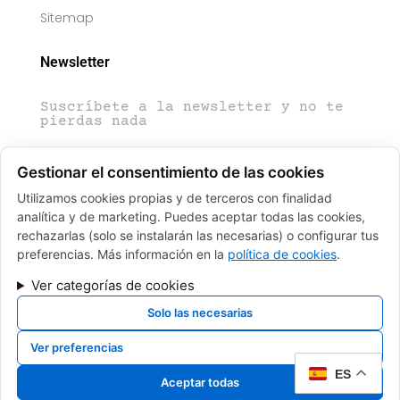
Sitemap
Newsletter
Suscríbete a la newsletter y no te
pierdas nada
Gestionar el consentimiento de las cookies
Utilizamos cookies propias y de terceros con finalidad
analítica y de marketing. Puedes aceptar todas las cookies,
Enviar
rechazarlas (solo se instalarán las necesarias) o configurar tus
preferencias. Más información en la
política de cookies
.
Ver categorías de cookies
© Copyright 2025 HUN DEOK LEE. Desarrollado y Mantenido por
Xpandex
Solo las necesarias
FINANCIADO POR LA UNIÓN EUROPEA CON EL PROGRAMA KIT DIGITAL POR LOS
Ver preferencias
FONDOS NEXT GENERATION (EU) DEL MECANISMO DE RECUPERACIÓN Y
RESILIENCIA
ES
Aceptar todas